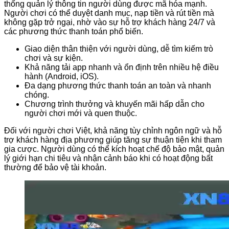
thống quản lý thông tin người dùng được mã hóa mạnh.
Người chơi có thể duyệt danh mục, nạp tiền và rút tiền mà
không gặp trở ngại, nhờ vào sự hỗ trợ khách hàng 24/7 và
các phương thức thanh toán phổ biến.
Giao diện thân thiện với người dùng, dễ tìm kiếm trò
chơi và sự kiện.
Khả năng tải app nhanh và ổn định trên nhiều hệ điều
hành (Android, iOS).
Đa dạng phương thức thanh toán an toàn và nhanh
chóng.
Chương trình thưởng và khuyến mãi hấp dẫn cho
người chơi mới và quen thuộc.
Đối với người chơi Việt, khả năng tùy chỉnh ngôn ngữ và hỗ
trợ khách hàng địa phương giúp tăng sự thuận tiện khi tham
gia cược. Người dùng có thể kích hoạt chế độ bảo mật, quản
lý giới hạn chi tiêu và nhận cảnh báo khi có hoạt động bất
thường để bảo vệ tài khoản.