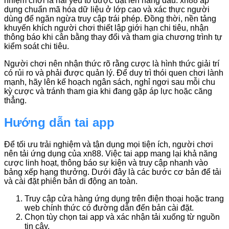
nhiệm chơi là hai yếu tố được đặt lên hàng đầu. xn88 áp
dụng chuẩn mã hóa dữ liệu ở lớp cao và xác thực người
dùng để ngăn ngừa truy cập trái phép. Đồng thời, nền tảng
khuyến khích người chơi thiết lập giới hạn chi tiêu, nhận
thông báo khi cân bằng thay đổi và tham gia chương trình tự
kiểm soát chi tiêu.
Người chơi nên nhận thức rõ rằng cược là hình thức giải trí
có rủi ro và phải được quản lý. Để duy trì thói quen chơi lành
mạnh, hãy lên kế hoạch ngân sách, nghỉ ngơi sau mỗi chu
kỳ cược và tránh tham gia khi đang gặp áp lực hoặc căng
thẳng.
Hướng dẫn tai app
Để tối ưu trải nghiệm và tận dụng mọi tiện ích, người chơi
nên tải ứng dụng của xn88. Việc tai app mang lại khả năng
cược linh hoạt, thông báo sự kiện và truy cập nhanh vào
bảng xếp hạng thưởng. Dưới đây là các bước cơ bản để tải
và cài đặt phiên bản di động an toàn.
Truy cập cửa hàng ứng dụng trên điện thoại hoặc trang
web chính thức có đường dẫn đến bản cài đặt.
Chọn tùy chọn tai app và xác nhận tải xuống từ nguồn
tin cậy.