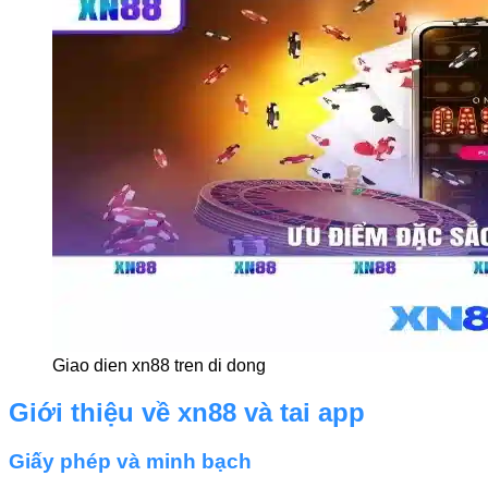
Giao dien xn88 tren di dong
Giới thiệu về xn88 và tai app
Giấy phép và minh bạch