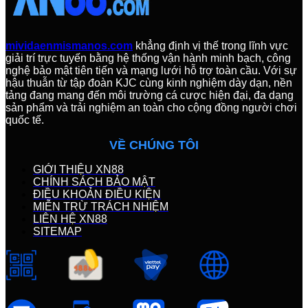
mividaenmismanos.com
khẳng định vị thế trong lĩnh vực
giải trí trực tuyến bằng hệ thống vận hành minh bạch, công
nghệ bảo mật tiên tiến và mạng lưới hỗ trợ toàn cầu. Với sự
hậu thuẫn từ tập đoàn KJC cùng kinh nghiệm dày dạn, nền
tảng đang mang đến môi trường cá cược hiện đại, đa dạng
sản phẩm và trải nghiệm an toàn cho cộng đồng người chơi
quốc tế.
VỀ CHÚNG TÔI
GIỚI THIỆU XN88
CHÍNH SÁCH BẢO MẬT
ĐIỀU KHOẢN ĐIỀU KIỆN
MIỄN TRỪ TRÁCH NHIỆM
LIÊN HỆ XN88
SITEMAP