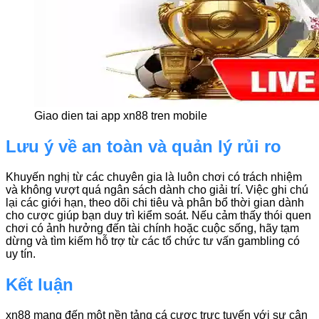
Giao dien tai app xn88 tren mobile
Lưu ý về an toàn và quản lý rủi ro
Khuyến nghị từ các chuyên gia là luôn chơi có trách nhiệm
và không vượt quá ngân sách dành cho giải trí. Việc ghi chú
lại các giới hạn, theo dõi chi tiêu và phân bổ thời gian dành
cho cược giúp bạn duy trì kiểm soát. Nếu cảm thấy thói quen
chơi có ảnh hưởng đến tài chính hoặc cuộc sống, hãy tạm
dừng và tìm kiếm hỗ trợ từ các tổ chức tư vấn gambling có
uy tín.
Kết luận
xn88 mang đến một nền tảng cá cược trực tuyến với sự cân