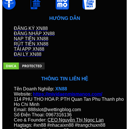
HƯỚNG DẪN
ĐĂNG KÝ XN88
ĐĂNG NHẬP XN88
NẠP TIỀN XN88
RÚT TIỀN XN88
TẢI APP XN88
ĐẠI LÝ XN88
THÔNG TIN LIÊN HỆ
Tên Doanh Nghiệp:
XN88
Website:
https://mividaenmismanos.com/
114 PHU THO HOA P. PTH Quan Tan Phu Thanh pho
Ho Chi Minh
Email:
888slot@wettingblog.com
Số Điện Thoại: 0967316136
Ceo & Founder:
CEO Nguyễn Thị Ngọc Lan
Hagtags: #xn88 #nhacaixn88 #trangchuxn88