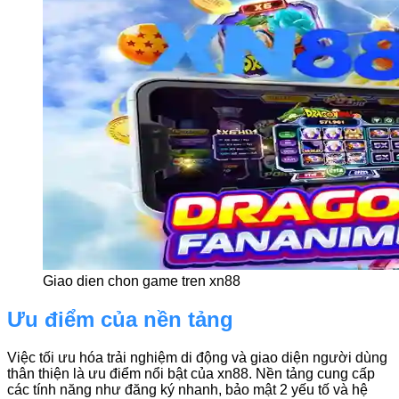
Giao dien chon game tren xn88
Ưu điểm của nền tảng
Việc tối ưu hóa trải nghiệm di động và giao diện người dùng
thân thiện là ưu điểm nổi bật của xn88. Nền tảng cung cấp
các tính năng như đăng ký nhanh, bảo mật 2 yếu tố và hệ