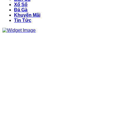
Xổ Số
Đá Gà
Khuyến Mãi
Tin Tức