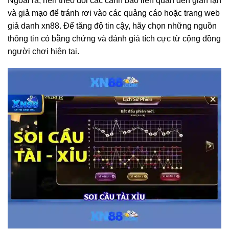
Ngoài ra, nên theo dõi các cảnh báo liên quan đến gian lận
và giả mạo để tránh rơi vào các quảng cáo hoặc trang web
giả danh xn88. Để tăng độ tin cậy, hãy chọn những nguồn
thông tin có bằng chứng và đánh giá tích cực từ cộng đồng
người chơi hiện tại.