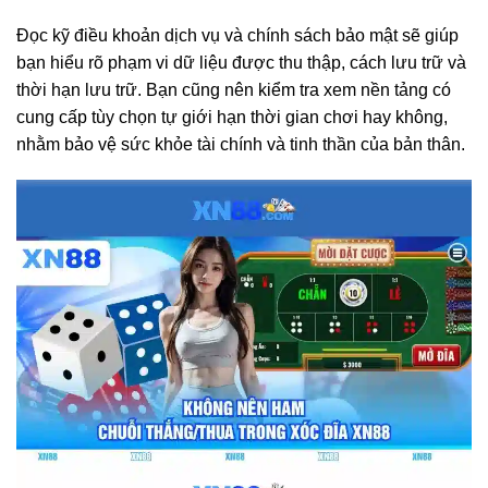
Đọc kỹ điều khoản dịch vụ và chính sách bảo mật sẽ giúp
bạn hiểu rõ phạm vi dữ liệu được thu thập, cách lưu trữ và
thời hạn lưu trữ. Bạn cũng nên kiểm tra xem nền tảng có
cung cấp tùy chọn tự giới hạn thời gian chơi hay không,
nhằm bảo vệ sức khỏe tài chính và tinh thần của bản thân.