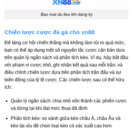
Bao mat du lieu khi dang ky
Chiến lược cược đá gà cho xn88
Để tăng cơ hội chiến thắng mà không làm rủi ro quá mức,
bạn có thể áp dụng một số nguyên tắc cược căn bản dựa
trên quản lý ngân sách và phân tích kèo. Ví dụ, hãy bắt đầu
với phạm vi cược nhỏ, ghi nhận kết quả sau mỗi trận, và
điều chỉnh chiến lược dựa trên phân tích trận đấu và sự
biến động của tỷ lệ cược. Các chiến lược sau có thể hữu
ích:
Quản lý ngân sách: chia nhỏ vốn thành các phiên cược
và dừng lại khi đạt mức thua đã định
Phân tích kèo: so sánh giữa kèo châu Á, châu Âu và
kèo tài xỉu để chọn loại kèo có xác suất cao hơn