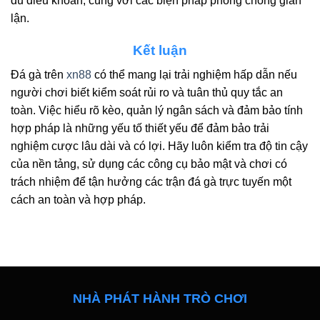
đủ điều khoản, cùng với các biện pháp phòng chống gian
lận.
Kết luận
Đá gà trên
xn88
có thể mang lại trải nghiệm hấp dẫn nếu
người chơi biết kiểm soát rủi ro và tuân thủ quy tắc an
toàn. Việc hiểu rõ kèo, quản lý ngân sách và đảm bảo tính
hợp pháp là những yếu tố thiết yếu để đảm bảo trải
nghiệm cược lâu dài và có lợi. Hãy luôn kiểm tra độ tin cậy
của nền tảng, sử dụng các công cụ bảo mật và chơi có
trách nhiệm để tận hưởng các trận đá gà trực tuyến một
cách an toàn và hợp pháp.
NHÀ PHÁT HÀNH TRÒ CHƠI