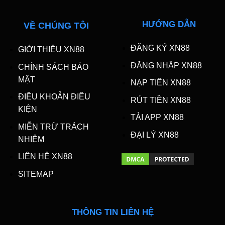
HƯỚNG DẪN
VỀ CHÚNG TÔI
ĐĂNG KÝ XN88
GIỚI THIỆU XN88
ĐĂNG NHẬP XN88
CHÍNH SÁCH BẢO
MẬT
NẠP TIỀN XN88
ĐIỀU KHOẢN ĐIỀU
RÚT TIỀN XN88
KIỆN
TẢI APP XN88
MIỄN TRỪ TRÁCH
ĐẠI LÝ XN88
NHIỆM
LIÊN HỆ XN88
SITEMAP
THÔNG TIN LIÊN HỆ