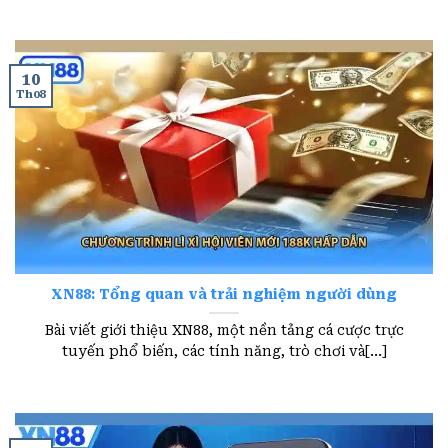
10
Th08
XN88: Tổng quan và trải nghiệm người dùng
Bài viết giới thiệu XN88, một nền tảng cá cược trực
tuyến phổ biến, các tính năng, trò chơi và[...]