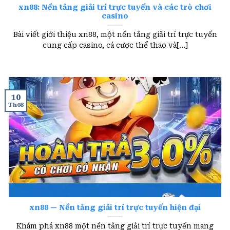
xn88: Nền tảng giải trí trực tuyến và các trò chơi
casino
Bài viết giới thiệu xn88, một nền tảng giải trí trực tuyến
cung cấp casino, cá cược thể thao và[...]
10
Th08
xn88 — Nền tảng giải trí trực tuyến hiện đại
Khám phá xn88 một nền tảng giải trí trực tuyến mang