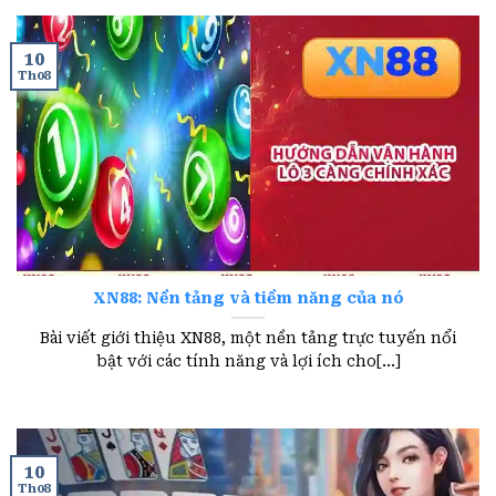
10
Th08
XN88: Nền tảng và tiềm năng của nó
Bài viết giới thiệu XN88, một nền tảng trực tuyến nổi
bật với các tính năng và lợi ích cho[...]
10
Th08