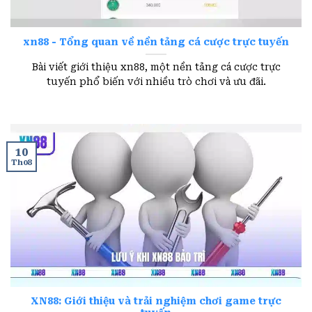
xn88 - Tổng quan về nền tảng cá cược trực tuyến
Bài viết giới thiệu xn88, một nền tảng cá cược trực
tuyến phổ biến với nhiều trò chơi và ưu đãi.
10
Th08
XN88: Giới thiệu và trải nghiệm chơi game trực