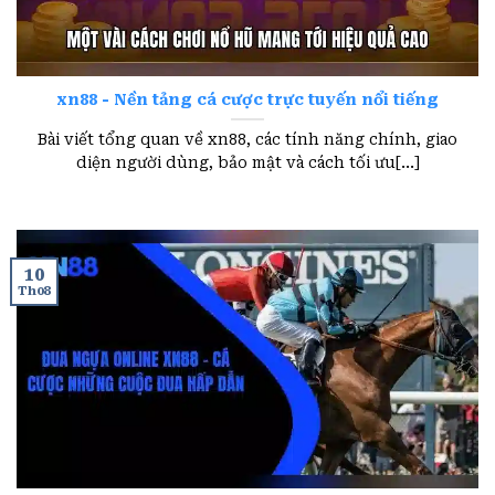
xn88 - Nền tảng cá cược trực tuyến nổi tiếng
Bài viết tổng quan về xn88, các tính năng chính, giao
diện người dùng, bảo mật và cách tối ưu[...]
10
Th08