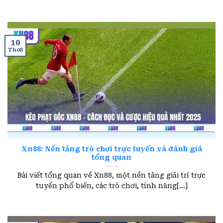
10
Th08
Xn88: Nền tảng trò chơi trực tuyến và đánh giá
tổng quan
Bài viết tổng quan về Xn88, một nền tảng giải trí trực
tuyến phổ biến, các trò chơi, tính năng[...]