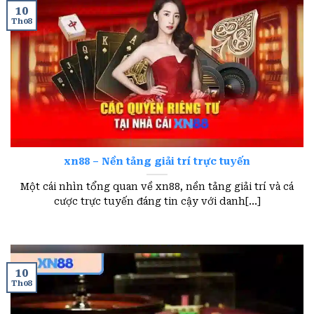
10
Th08
xn88 – Nền tảng giải trí trực tuyến
Một cái nhìn tổng quan về xn88, nền tảng giải trí và cá
cược trực tuyến đáng tin cậy với danh[...]
10
Th08