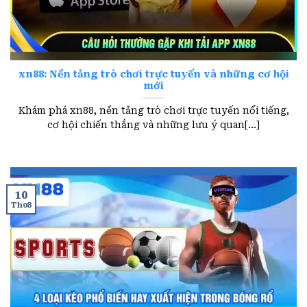
xn88: Nền tảng trò chơi trực tuyến và những cơ hội
mới
Khám phá xn88, nền tảng trò chơi trực tuyến nổi tiếng,
cơ hội chiến thắng và những lưu ý quan[...]
10
Th08