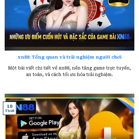
xn88: Tổng quan và trải nghiệm người chơi
Một bài viết chi tiết về xn88, nền tảng game trực tuyến,
an toàn, và cách tối ưu hóa trải nghiệm.
10
Th08