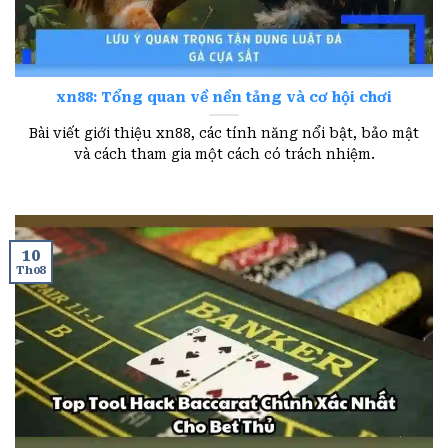
xn88: Tổng quan về nền tảng và cơ hội chơi
Bài viết giới thiệu xn88, các tính năng nổi bật, bảo mật
và cách tham gia một cách có trách nhiệm.
10
Th08