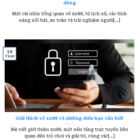
dùng
Một cái nhìn tổng quan về xn88, từ lịch sử, các tính
năng nổi bật, an toàn và trải nghiệm người[...]
10
Th08
Giải thích về xn88 và những điều bạn cần biết
Bài viết giới thiệu xn88, một nền tảng trực tuyến liên
quan đến trò chơi và giải trí, cùng các[...]