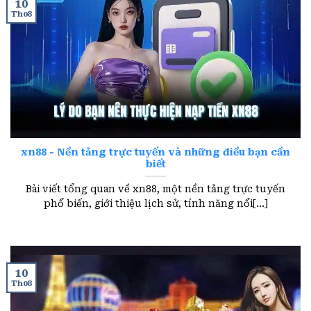
10
Th08
xn88 - Nền tảng trực tuyến và những điều bạn cần
biết
Bài viết tổng quan về xn88, một nền tảng trực tuyến
phổ biến, giới thiệu lịch sử, tính năng nổi[...]
10
Th08