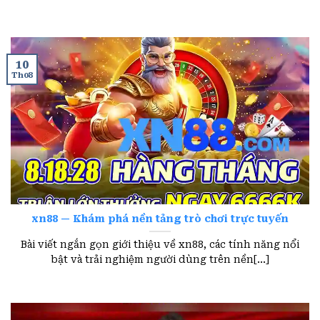
10
Th08
xn88 — Khám phá nền tảng trò chơi trực tuyến
Bài viết ngắn gọn giới thiệu về xn88, các tính năng nổi
bật và trải nghiệm người dùng trên nền[...]