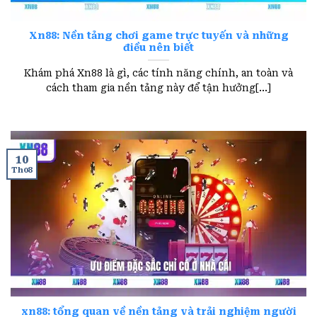
Xn88: Nền tảng chơi game trực tuyến và những
điều nên biết
Khám phá Xn88 là gì, các tính năng chính, an toàn và
cách tham gia nền tảng này để tận hưởng[...]
10
Th08
xn88: tổng quan về nền tảng và trải nghiệm người