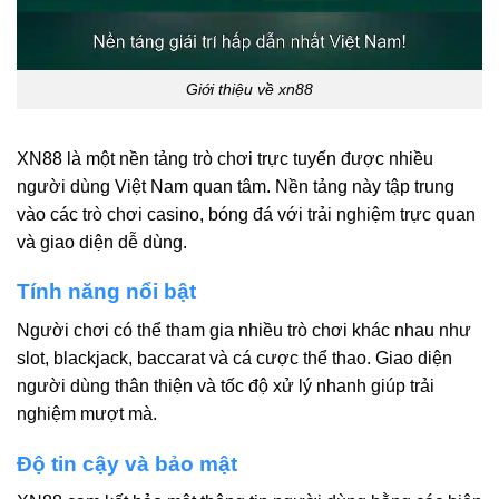
Giới thiệu về xn88
XN88 là một nền tảng trò chơi trực tuyến được nhiều
người dùng Việt Nam quan tâm. Nền tảng này tập trung
vào các trò chơi casino, bóng đá với trải nghiệm trực quan
và giao diện dễ dùng.
Tính năng nổi bật
Người chơi có thể tham gia nhiều trò chơi khác nhau như
slot, blackjack, baccarat và cá cược thể thao. Giao diện
người dùng thân thiện và tốc độ xử lý nhanh giúp trải
nghiệm mượt mà.
Độ tin cậy và bảo mật