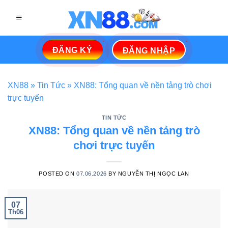
Skip
to
content
ĐĂNG KÝ
ĐĂNG NHẬP
XN88
»
Tin Tức
»
XN88: Tổng quan về nền tảng trò chơi
trực tuyến
TIN TỨC
XN88: Tổng quan về nền tảng trò
chơi trực tuyến
POSTED ON
07.06.2026
BY
NGUYỄN THỊ NGỌC LAN
07
Th06