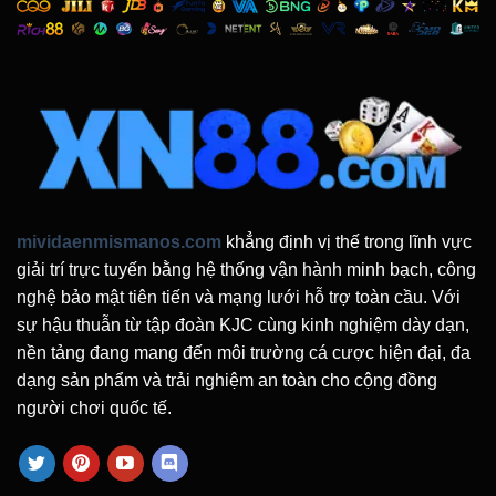
mividaenmismanos.com
khẳng định vị thế trong lĩnh vực
giải trí trực tuyến bằng hệ thống vận hành minh bạch, công
nghệ bảo mật tiên tiến và mạng lưới hỗ trợ toàn cầu. Với
sự hậu thuẫn từ tập đoàn KJC cùng kinh nghiệm dày dạn,
nền tảng đang mang đến môi trường cá cược hiện đại, đa
dạng sản phẩm và trải nghiệm an toàn cho cộng đồng
người chơi quốc tế.