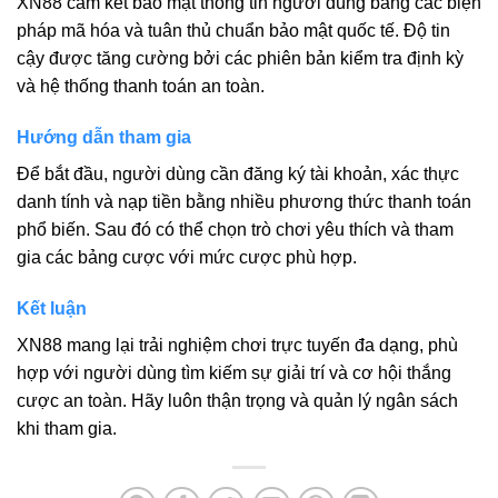
XN88 cam kết bảo mật thông tin người dùng bằng các biện
pháp mã hóa và tuân thủ chuẩn bảo mật quốc tế. Độ tin
cậy được tăng cường bởi các phiên bản kiểm tra định kỳ
và hệ thống thanh toán an toàn.
Hướng dẫn tham gia
Để bắt đầu, người dùng cần đăng ký tài khoản, xác thực
danh tính và nạp tiền bằng nhiều phương thức thanh toán
phổ biến. Sau đó có thể chọn trò chơi yêu thích và tham
gia các bảng cược với mức cược phù hợp.
Kết luận
XN88 mang lại trải nghiệm chơi trực tuyến đa dạng, phù
hợp với người dùng tìm kiếm sự giải trí và cơ hội thắng
cược an toàn. Hãy luôn thận trọng và quản lý ngân sách
khi tham gia.