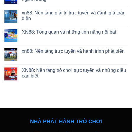
xn88: Nền tảng giải trí trực tuyến và đánh giá toàn
diện
XN88: Tổng quan và những tính năng nổi bật
xn88: Nền tảng trực tuyến và hành trình phát triển
XN88: Nền tảng trò chơi trực tuyến và những điều
cần biết
NHÀ PHÁT HÀNH TRÒ CHƠI