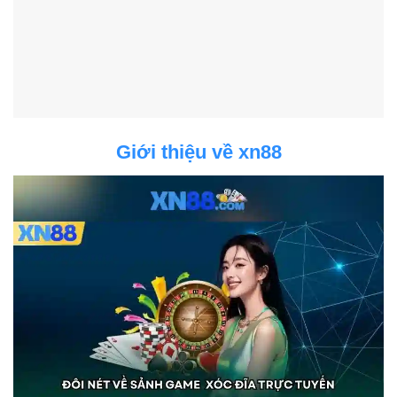
Giới thiệu về xn88