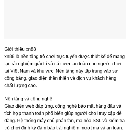
Giới thiệu xn88
xn88 là nền tảng trò chơi trực tuyến được thiết kế để mang
lại trải nghiệm giải trí và cá cược an toàn cho người chơi
tại Việt Nam và khu vực. Nền tảng này tập trung vào sự
công bằng, giao diện thân thiện và dịch vụ khách hàng
chất lượng cao.
Nền tảng và công nghệ
Giao diện web đáp ứng, công nghệ bảo mật hàng đầu và
tích hợp thanh toán phổ biến giúp người chơi truy cập dễ
dàng. Hệ thống máy chủ phân tần, mã hóa SSL và kiểm tra
trò chơi định kỳ đảm bảo trải nghiệm mượt mà và an toàn.