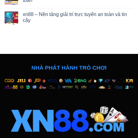
toàn
xn88 – Nền tảng giải trí trực tuyến an toàn và tin
cậy
NHÀ PHÁT HÀNH TRÒ CHƠI