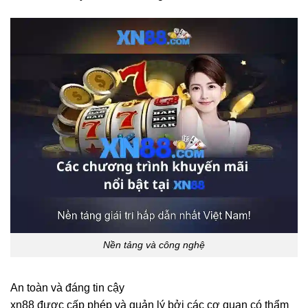
Nền tảng và công nghệ
An toàn và đáng tin cậy
xn88 được cấp phép và quản lý bởi các cơ quan có thẩm