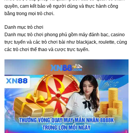
quyền, cam kết bảo vệ người dùng và thực hành công
bằng trong mọi trò chơi.
Danh mục trò chơi
Danh mục trò chơi phong phú gồm máy đánh bạc, casino
trực tuyến và các trò chơi bài như blackjack, roulette, cùng
các trò chơi thể thao và cược trực tuyến.