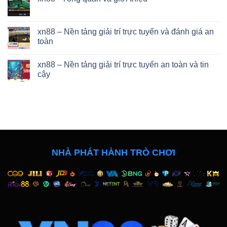
xn88 – Nền tảng giải trí trực tuyến và đánh giá an
toàn
xn88 – Nền tảng giải trí trực tuyến an toàn và tin
cậy
NHÀ PHÁT HÀNH TRÒ CHƠI