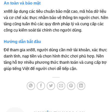
An toàn và bảo mật
xn88 áp dụng các tiêu chuẩn bảo mật cao, mã hóa dữ liệu
và cơ chế xác thực nhằm bảo vệ thông tin người chơi. Nền
tảng cũng tuân thủ các quy định pháp lý và cung cấp các
công cụ kiểm soát tài chính cho người dùng.
Hướng dẫn bắt đầu
Để tham gia xn88, người dùng cần mở tài khoản, xác thực
danh tính, nạp tiền và chọn hình thức chơi phù hợp. Nền
tảng hỗ trợ nhiều phương thức thanh toán và cung cấp trợ
giúp tiếng Việt để người chơi dễ tiếp cận.