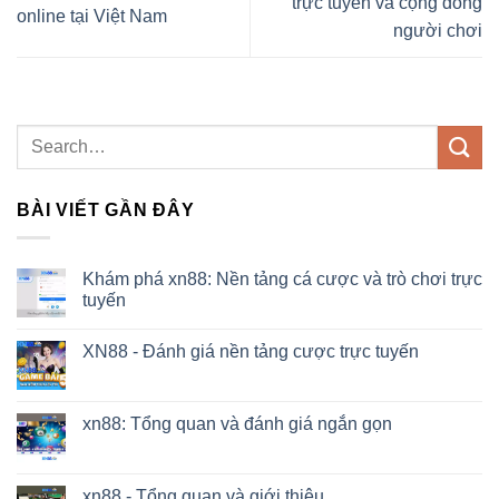
trực tuyến và cộng đồng
online tại Việt Nam
người chơi
BÀI VIẾT GẦN ĐÂY
Khám phá xn88: Nền tảng cá cược và trò chơi trực
tuyến
XN88 - Đánh giá nền tảng cược trực tuyến
xn88: Tổng quan và đánh giá ngắn gọn
xn88 - Tổng quan và giới thiệu