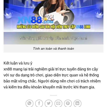
Tính an toàn và thanh toán
Kết luận và lưu ý
xn88 mang lại trải nghiệm giải trí trực tuyến đáng tin cậy
với sự đa dạng trò chơi, giao diện trực quan và hệ thống
bảo mật vững chắc. Người dùng nên chơi có trách nhiệm
và kiểm tra điều khoản khuyến mãi trước khi tham gia.