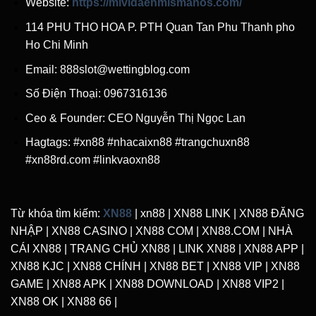
Website:
https://mividaenmismanos.com/
114 PHU THO HOA P. PTH Quan Tan Phu Thanh pho
Ho Chi Minh
Email:
888slot@wettingblog.com
Số Điện Thoại: 0967316136
Ceo & Founder:
CEO Nguyễn Thị Ngọc Lan
Hagtags: #xn88 #nhacaixn88 #trangchuxn88
#xn88rd.com #linkvaoxn88
Từ khóa tìm kiếm:
XN88
| xn88 | XN88 LINK | XN88 ĐĂNG
NHẬP | XN88 CASINO | XN88 COM | XN88.COM | NHÀ
CÁI XN88 | TRANG CHỦ XN88 | LINK XN88 | XN88 APP |
XN88 KJC | XN88 CHÍNH | XN88 BET | XN88 VIP | XN88
GAME | XN88 APK | XN88 DOWNLOAD | XN88 VIP2 |
XN88 OK | XN88 66 |