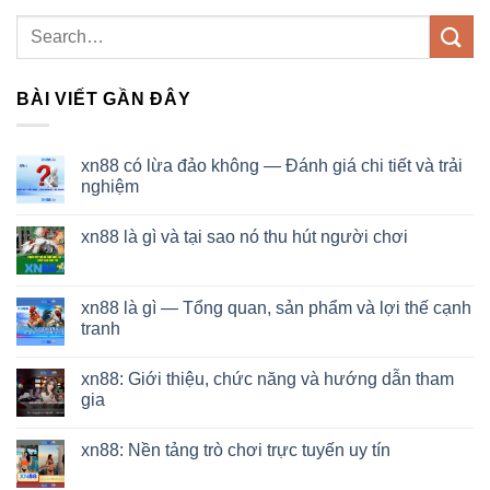
BÀI VIẾT GẦN ĐÂY
xn88 có lừa đảo không — Đánh giá chi tiết và trải
nghiệm
xn88 là gì và tại sao nó thu hút người chơi
xn88 là gì — Tổng quan, sản phẩm và lợi thế cạnh
tranh
xn88: Giới thiệu, chức năng và hướng dẫn tham
gia
xn88: Nền tảng trò chơi trực tuyến uy tín