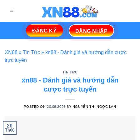
Skip
to
content
ĐĂNG KÝ
ĐĂNG NHẬP
XN88
»
Tin Tức
»
xn88 - Đánh giá và hướng dẫn cược
trực tuyến
TIN TỨC
xn88 - Đánh giá và hướng dẫn
cược trực tuyến
POSTED ON
20.06.2026
BY
NGUYỄN THỊ NGỌC LAN
20
Th06