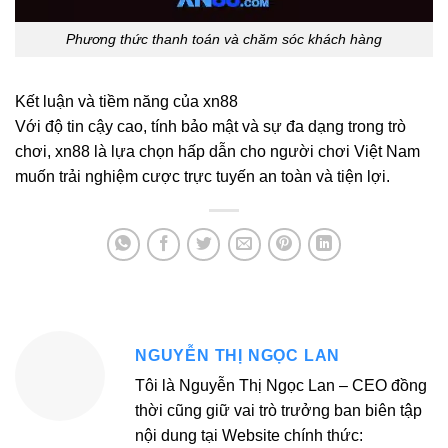
Phương thức thanh toán và chăm sóc khách hàng
Kết luận và tiềm năng của xn88
Với độ tin cậy cao, tính bảo mật và sự đa dạng trong trò
chơi, xn88 là lựa chọn hấp dẫn cho người chơi Việt Nam
muốn trải nghiệm cược trực tuyến an toàn và tiện lợi.
NGUYỄN THỊ NGỌC LAN
Tôi là Nguyễn Thị Ngọc Lan – CEO đồng
thời cũng giữ vai trò trưởng ban biên tập
nội dung tại Website chính thức: