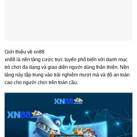
Giới thiệu về xn88
xn88 là nền tảng cược trực tuyến phổ biến với danh mục
trò chơi đa dạng và giao diện người dùng thân thiện. Nền
tảng này tập trung vào trải nghiệm mượt mà và độ an toàn
cao cho người chơi trên toàn cầu.