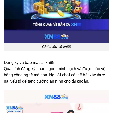
Giới thiệu về xn88
Đăng ký và bảo mật tại xn88
Quá trình đăng ký nhanh gọn, minh bạch và được bảo vệ
bằng công nghệ mã hóa. Người chơi có thể bật xác thực
hai yếu tố để tăng cường an ninh cho tài khoản.