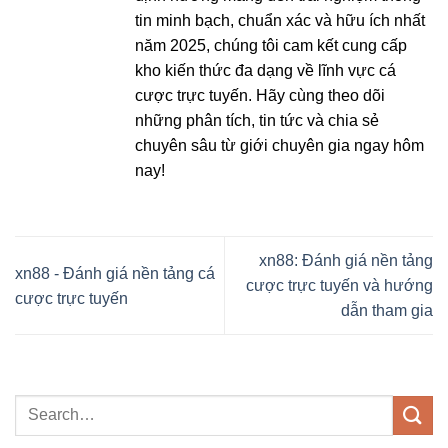
tin minh bạch, chuẩn xác và hữu ích nhất
năm 2025, chúng tôi cam kết cung cấp
kho kiến thức đa dạng về lĩnh vực cá
cược trực tuyến. Hãy cùng theo dõi
những phân tích, tin tức và chia sẻ
chuyên sâu từ giới chuyên gia ngay hôm
nay!
xn88: Đánh giá nền tảng
xn88 - Đánh giá nền tảng cá
cược trực tuyến và hướng
cược trực tuyến
dẫn tham gia