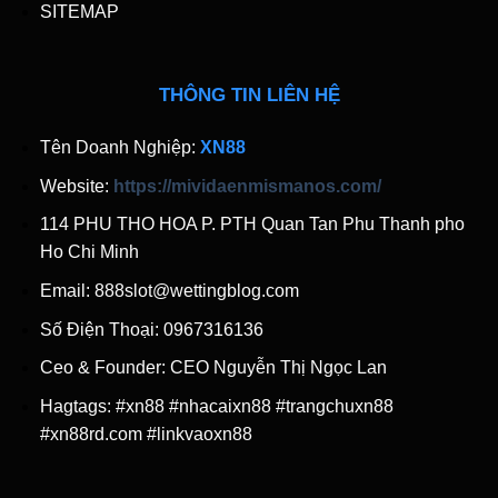
SITEMAP
THÔNG TIN LIÊN HỆ
Tên Doanh Nghiệp:
XN88
Website:
https://mividaenmismanos.com/
114 PHU THO HOA P. PTH Quan Tan Phu Thanh pho
Ho Chi Minh
Email:
888slot@wettingblog.com
Số Điện Thoại: 0967316136
Ceo & Founder:
CEO Nguyễn Thị Ngọc Lan
Hagtags: #xn88 #nhacaixn88 #trangchuxn88
#xn88rd.com #linkvaoxn88