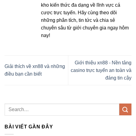
kho kiến thức đa dạng về lĩnh vực cá
cược trực tuyến. Hãy cùng theo dõi
những phân tích, tin tức và chia sẻ
chuyên sâu từ giới chuyên gia ngay hôm
nay!
Giới thiệu xn88 - Nền tảng
Giải thích về xn88 và những
casino trực tuyến an toàn và
điều bạn cần biết
đáng tin cậy
BÀI VIẾT GẦN ĐÂY