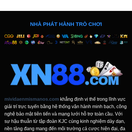
NHÀ PHÁT HÀNH TRÒ CHƠI
mividaenmismanos.com
khẳng định vị thế trong lĩnh vực
giải trí trực tuyến bằng hệ thống vận hành minh bạch, công
nghệ bảo mật tiên tiến và mạng lưới hỗ trợ toàn cầu. Với
sự hậu thuẫn từ tập đoàn KJC cùng kinh nghiệm dày dạn,
nền tảng đang mang đến môi trường cá cược hiện đại, đa