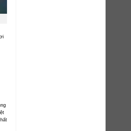
ơi
ung
ệt
nhất