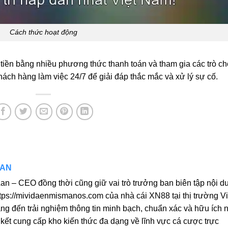
Cách thức hoạt động
tiền bằng nhiều phương thức thanh toán và tham gia các trò ch
hách hàng làm việc 24/7 để giải đáp thắc mắc và xử lý sự cố.
LAN
an – CEO đồng thời cũng giữ vai trò trưởng ban biên tập nội d
ttps://mividaenmismanos.com của nhà cái XN88 tại thị trường Vi
 đến trải nghiệm thông tin minh bạch, chuẩn xác và hữu ích 
kết cung cấp kho kiến thức đa dạng về lĩnh vực cá cược trực