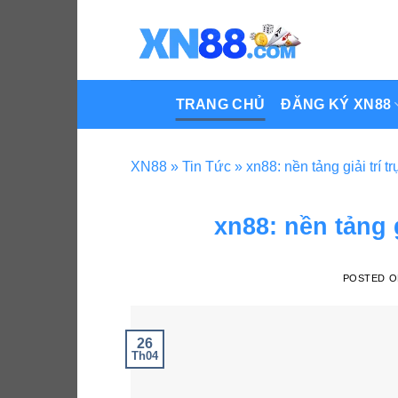
Skip
to
content
TRANG CHỦ
ĐĂNG KÝ XN88
XN88
»
Tin Tức
»
xn88: nền tảng giải trí 
xn88: nền tảng 
POSTED 
26
Th04