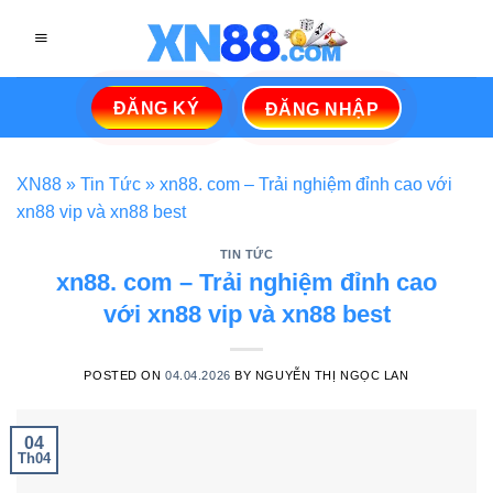
Skip
to
content
ĐĂNG KÝ
ĐĂNG NHẬP
XN88
»
Tin Tức
»
xn88. com – Trải nghiệm đỉnh cao với
xn88 vip và xn88 best
TIN TỨC
xn88. com – Trải nghiệm đỉnh cao
với xn88 vip và xn88 best
POSTED ON
04.04.2026
BY
NGUYỄN THỊ NGỌC LAN
04
Th04