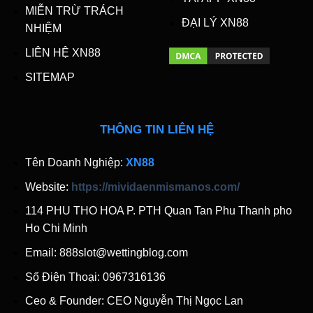
MIỄN TRỪ TRÁCH
ĐẠI LÝ XN88
NHIỆM
LIÊN HỆ XN88
SITEMAP
THÔNG TIN LIÊN HỆ
Tên Doanh Nghiệp:
XN88
Website:
https://mividaenmismanos.com/
114 PHU THO HOA P. PTH Quan Tan Phu Thanh pho
Ho Chi Minh
Email:
888slot@wettingblog.com
Số Điện Thoại: 0967316136
Ceo & Founder:
CEO Nguyễn Thị Ngọc Lan